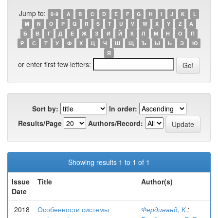
Jump to:
0-9
A
B
C
D
E
F
G
H
I
J
K
L
M
N
O
P
Q
R
S
T
U
V
W
X
Y
Z
А
Б
В
Г
Д
Е
Ж
З
И
Й
К
Л
М
Н
О
П
Р
С
Т
У
Ф
Х
Ц
Ч
Ш
Щ
Ъ
Ы
Ь
Э
Ю
Я
or enter first few letters:
Sort by:
In order:
Results/Page
Authors/Record:
Showing results 1 to 1 of 1
Issue
Title
Author(s)
Date
2018
Особенности системы
Фердинанд, К.
;