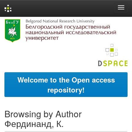
Skip
navigation
Welcome to the Open access
repository!
Browsing by Author
Фердинанд, К.