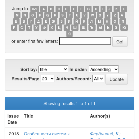
Jump to:
0-9
A
B
C
D
E
F
G
H
I
J
K
L
M
N
O
P
Q
R
S
T
U
V
W
X
Y
Z
А
Б
В
Г
Д
Е
Ж
З
И
Й
К
Л
М
Н
О
П
Р
С
Т
У
Ф
Х
Ц
Ч
Ш
Щ
Ъ
Ы
Ь
Э
Ю
Я
or enter first few letters:
Sort by:
In order:
Results/Page
Authors/Record:
Showing results 1 to 1 of 1
Issue
Title
Author(s)
Date
2018
Особенности системы
Фердинанд, К.
;