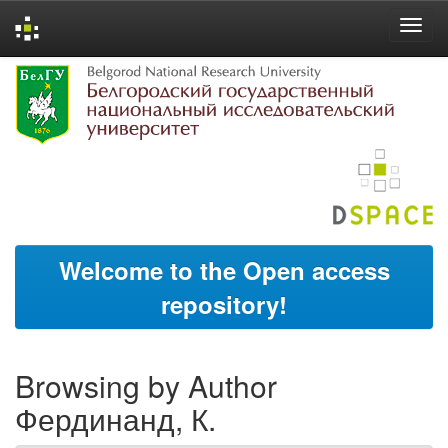
Skip
navigation
Welcome to the Open access
repository!
Browsing by Author
Фердинанд, К.