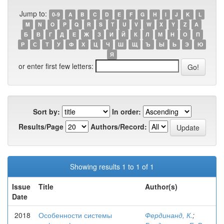
Jump to:
0-9
A
B
C
D
E
F
G
H
I
J
K
L
M
N
O
P
Q
R
S
T
U
V
W
X
Y
Z
А
Б
В
Г
Д
Е
Ж
З
И
Й
К
Л
М
Н
О
П
Р
С
Т
У
Ф
Х
Ц
Ч
Ш
Щ
Ъ
Ы
Ь
Э
Ю
Я
or enter first few letters:
Sort by:
In order:
Results/Page
Authors/Record:
Showing results 1 to 1 of 1
Issue
Title
Author(s)
Date
2018
Особенности системы
Фердинанд, К.
;