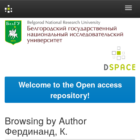
Skip
navigation
Welcome to the Open access
repository!
Browsing by Author
Фердинанд, К.