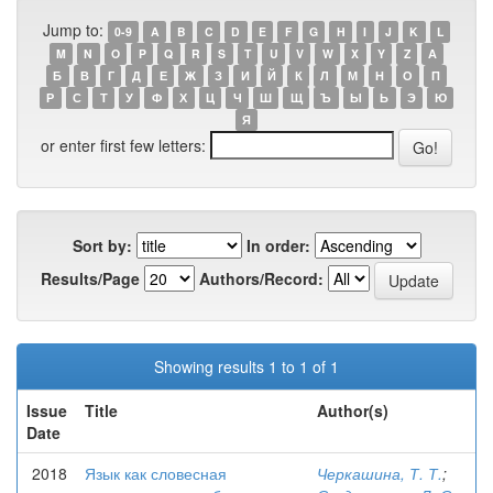
Jump to:
0-9
A
B
C
D
E
F
G
H
I
J
K
L
M
N
O
P
Q
R
S
T
U
V
W
X
Y
Z
А
Б
В
Г
Д
Е
Ж
З
И
Й
К
Л
М
Н
О
П
Р
С
Т
У
Ф
Х
Ц
Ч
Ш
Щ
Ъ
Ы
Ь
Э
Ю
Я
or enter first few letters:
Sort by:
In order:
Results/Page
Authors/Record:
Showing results 1 to 1 of 1
Issue
Title
Author(s)
Date
2018
Язык как словесная
Черкашина, Т. Т.
;