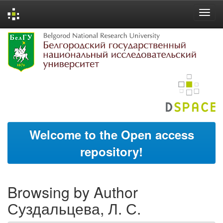
Skip
navigation
Welcome to the Open access
repository!
Browsing by Author
Суздальцева, Л. С.