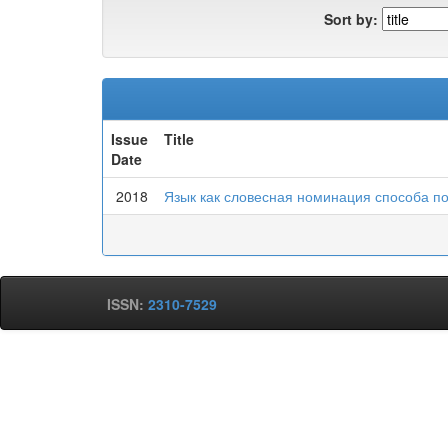
Sort by:
Issue
Title
Date
2018
Язык как словесная номинация способа п
ISSN:
2310-7529