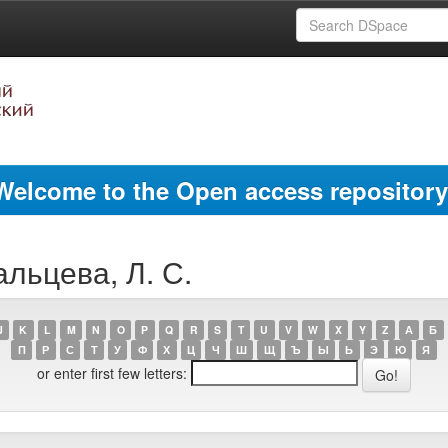
Welcome to the Open access repository
альцева, Л. С.
J
K
L
M
N
O
P
Q
R
S
T
U
V
W
X
Y
Z
А
Б
П
Р
С
Т
У
Ф
Х
Ц
Ч
Ш
Щ
Ъ
Ы
Ь
Э
Ю
Я
or enter first few letters: