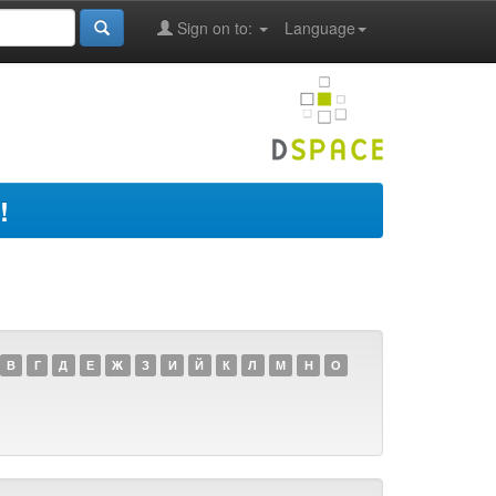
Sign on to:
Language
!
В
Г
Д
Е
Ж
З
И
Й
К
Л
М
Н
О