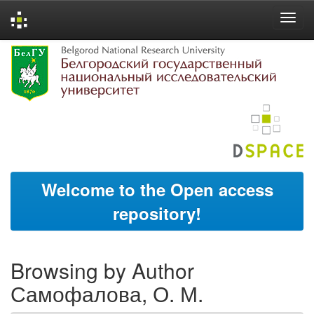
Skip
navigation
Welcome to the Open access
repository!
Browsing by Author
Самофалова, О. М.