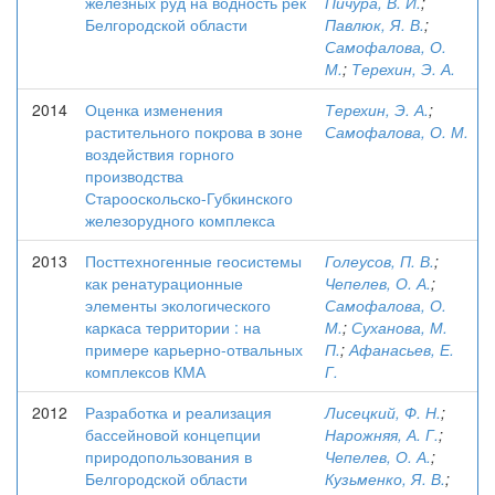
железных руд на водность рек
Пичура, В. И.
;
Белгородской области
Павлюк, Я. В.
;
Самофалова, О.
М.
;
Терехин, Э. А.
2014
Оценка изменения
Терехин, Э. А.
;
растительного покрова в зоне
Самофалова, О. М.
воздействия горного
производства
Старооскольско-Губкинского
железорудного комплекса
2013
Посттехногенные геосистемы
Голеусов, П. В.
;
как ренатурационные
Чепелев, О. А.
;
элементы экологического
Самофалова, О.
каркаса территории : на
М.
;
Суханова, М.
примере карьерно-отвальных
П.
;
Афанасьев, Е.
комплексов КМА
Г.
2012
Разработка и реализация
Лисецкий, Ф. Н.
;
бассейновой концепции
Нарожняя, А. Г.
;
природопользования в
Чепелев, О. А.
;
Белгородской области
Кузьменко, Я. В.
;