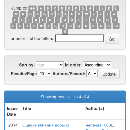
Jump to:
0-9
A
B
C
D
E
F
G
H
I
J
K
L
M
N
O
P
Q
R
S
T
U
V
W
X
Y
Z
А
Б
В
Г
Д
Е
Ж
З
И
Й
К
Л
М
Н
О
П
Р
С
Т
У
Ф
Х
Ц
Ч
Ш
Щ
Ъ
Ы
Ь
Э
Ю
Я
or enter first few letters:
Sort by:
In order:
Results/Page
Authors/Record:
Showing results 1 to 4 of 4
Issue
Title
Author(s)
Date
2014
Оценка влияния добычи
Чепелев, О. А.
;