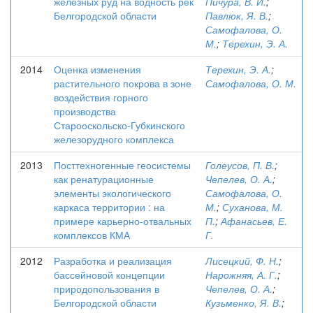
железных руд на водность рек
Пичура, В. И.
;
Белгородской области
Павлюк, Я. В.
;
Самофалова, О.
М.
;
Терехин, Э. А.
2014
Оценка изменения
Терехин, Э. А.
;
растительного покрова в зоне
Самофалова, О. М.
воздействия горного
производства
Старооскольско-Губкинского
железорудного комплекса
2013
Посттехногенные геосистемы
Голеусов, П. В.
;
как ренатурационные
Чепелев, О. А.
;
элементы экологического
Самофалова, О.
каркаса территории : на
М.
;
Суханова, М.
примере карьерно-отвальных
П.
;
Афанасьев, Е.
комплексов КМА
Г.
2012
Разработка и реализация
Лисецкий, Ф. Н.
;
бассейновой концепции
Нарожняя, А. Г.
;
природопользования в
Чепелев, О. А.
;
Белгородской области
Кузьменко, Я. В.
;