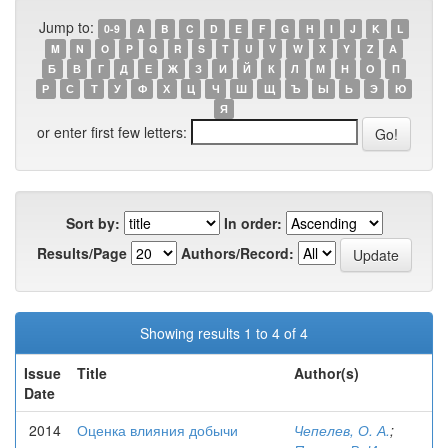
Jump to:
0-9
A
B
C
D
E
F
G
H
I
J
K
L
M
N
O
P
Q
R
S
T
U
V
W
X
Y
Z
А
Б
В
Г
Д
Е
Ж
З
И
Й
К
Л
М
Н
О
П
Р
С
Т
У
Ф
Х
Ц
Ч
Ш
Щ
Ъ
Ы
Ь
Э
Ю
Я
or enter first few letters:
Sort by:
In order:
Results/Page
Authors/Record:
Showing results 1 to 4 of 4
Issue
Title
Author(s)
Date
2014
Оценка влияния добычи
Чепелев, О. А.
;