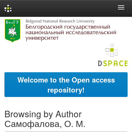
Skip
navigation
Welcome to the Open access
repository!
Browsing by Author
Самофалова, О. М.