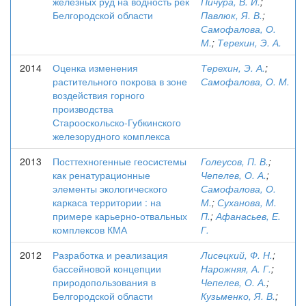
железных руд на водность рек
Пичура, В. И.
;
Белгородской области
Павлюк, Я. В.
;
Самофалова, О.
М.
;
Терехин, Э. А.
2014
Оценка изменения
Терехин, Э. А.
;
растительного покрова в зоне
Самофалова, О. М.
воздействия горного
производства
Старооскольско-Губкинского
железорудного комплекса
2013
Посттехногенные геосистемы
Голеусов, П. В.
;
как ренатурационные
Чепелев, О. А.
;
элементы экологического
Самофалова, О.
каркаса территории : на
М.
;
Суханова, М.
примере карьерно-отвальных
П.
;
Афанасьев, Е.
комплексов КМА
Г.
2012
Разработка и реализация
Лисецкий, Ф. Н.
;
бассейновой концепции
Нарожняя, А. Г.
;
природопользования в
Чепелев, О. А.
;
Белгородской области
Кузьменко, Я. В.
;