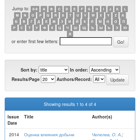
Jump to:
0-9
A
B
C
D
E
F
G
H
I
J
K
L
M
N
O
P
Q
R
S
T
U
V
W
X
Y
Z
А
Б
В
Г
Д
Е
Ж
З
И
Й
К
Л
М
Н
О
П
Р
С
Т
У
Ф
Х
Ц
Ч
Ш
Щ
Ъ
Ы
Ь
Э
Ю
Я
or enter first few letters:
Sort by:
In order:
Results/Page
Authors/Record:
Showing results 1 to 4 of 4
Issue
Title
Author(s)
Date
2014
Оценка влияния добычи
Чепелев, О. А.
;