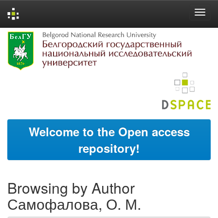
Skip
navigation
Welcome to the Open access
repository!
Browsing by Author
Самофалова, О. М.