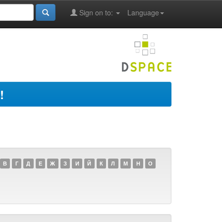
Sign on to:
Language
!
В
Г
Д
Е
Ж
З
И
Й
К
Л
М
Н
О