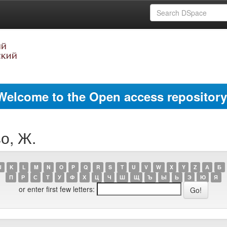
Welcome to the Open access repository
о, Ж.
J
K
L
M
N
O
P
Q
R
S
T
U
V
W
X
Y
Z
А
Б
П
Р
С
Т
У
Ф
Х
Ц
Ч
Ш
Щ
Ъ
Ы
Ь
Э
Ю
Я
or enter first few letters: