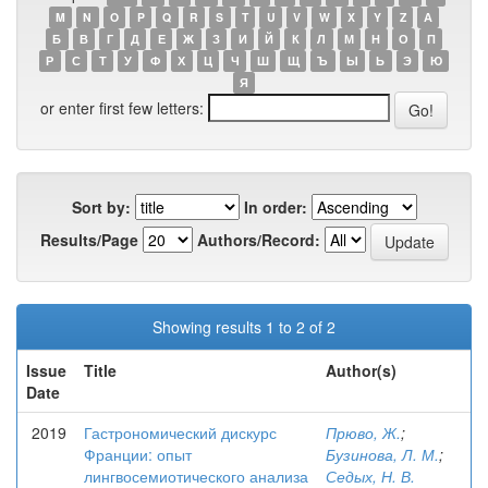
M
N
O
P
Q
R
S
T
U
V
W
X
Y
Z
А
Б
В
Г
Д
Е
Ж
З
И
Й
К
Л
М
Н
О
П
Р
С
Т
У
Ф
Х
Ц
Ч
Ш
Щ
Ъ
Ы
Ь
Э
Ю
Я
or enter first few letters:
Sort by:
In order:
Results/Page
Authors/Record:
Showing results 1 to 2 of 2
Issue
Title
Author(s)
Date
2019
Гастрономический дискурс
Прюво, Ж.
;
Франции: опыт
Бузинова, Л. М.
;
лингвосемиотического анализа
Седых, Н. В.