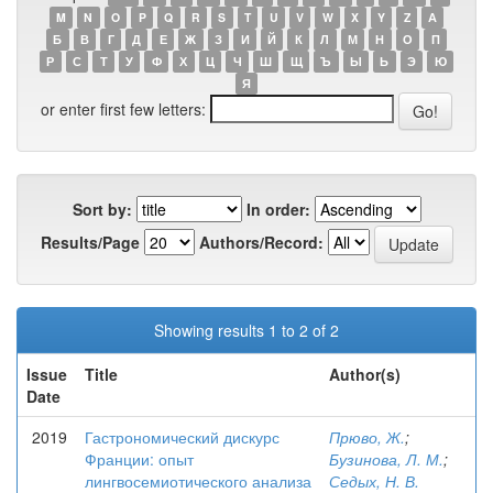
M
N
O
P
Q
R
S
T
U
V
W
X
Y
Z
А
Б
В
Г
Д
Е
Ж
З
И
Й
К
Л
М
Н
О
П
Р
С
Т
У
Ф
Х
Ц
Ч
Ш
Щ
Ъ
Ы
Ь
Э
Ю
Я
or enter first few letters:
Sort by:
In order:
Results/Page
Authors/Record:
Showing results 1 to 2 of 2
Issue
Title
Author(s)
Date
2019
Гастрономический дискурс
Прюво, Ж.
;
Франции: опыт
Бузинова, Л. М.
;
лингвосемиотического анализа
Седых, Н. В.