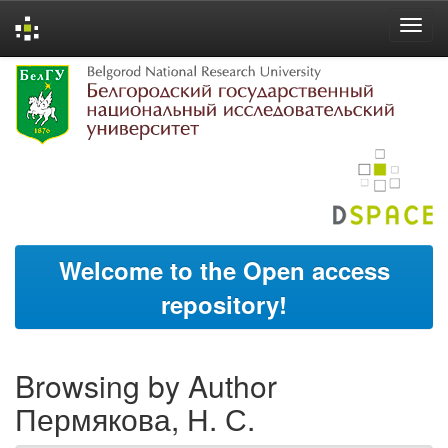
Skip
navigation
Welcome to the Open access
repository!
Browsing by Author
Пермякова, Н. С.