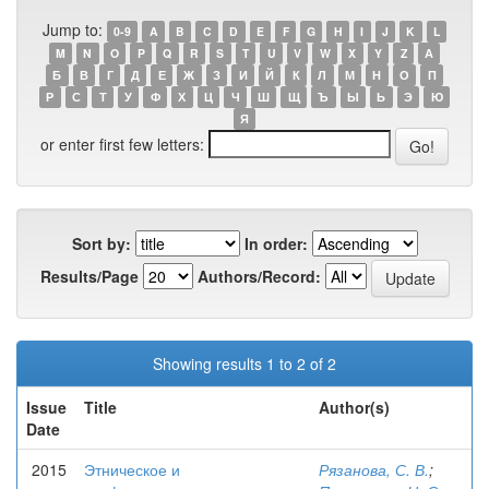
Jump to:
0-9
A
B
C
D
E
F
G
H
I
J
K
L
M
N
O
P
Q
R
S
T
U
V
W
X
Y
Z
А
Б
В
Г
Д
Е
Ж
З
И
Й
К
Л
М
Н
О
П
Р
С
Т
У
Ф
Х
Ц
Ч
Ш
Щ
Ъ
Ы
Ь
Э
Ю
Я
or enter first few letters:
Sort by:
In order:
Results/Page
Authors/Record:
Showing results 1 to 2 of 2
Issue
Title
Author(s)
Date
2015
Этническое и
Рязанова, С. В.
;