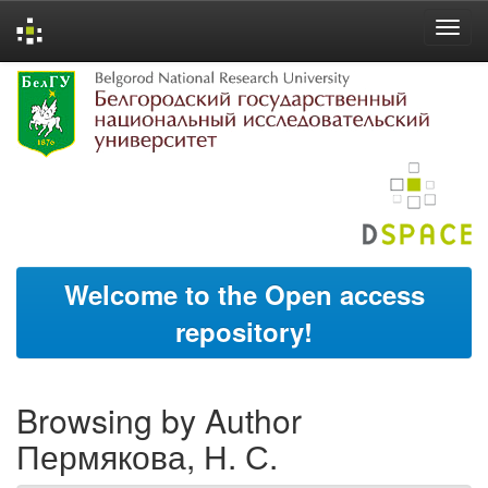
Skip
navigation
Welcome to the Open access
repository!
Browsing by Author
Пермякова, Н. С.