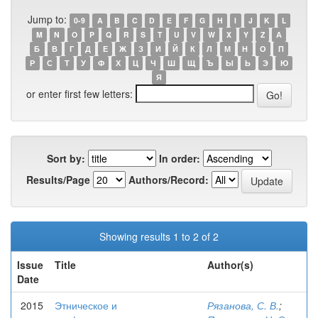
Jump to:
0-9
A
B
C
D
E
F
G
H
I
J
K
L
M
N
O
P
Q
R
S
T
U
V
W
X
Y
Z
А
Б
В
Г
Д
Е
Ж
З
И
Й
К
Л
М
Н
О
П
Р
С
Т
У
Ф
Х
Ц
Ч
Ш
Щ
Ъ
Ы
Ь
Э
Ю
Я
or enter first few letters:
Sort by:
In order:
Results/Page
Authors/Record:
Showing results 1 to 2 of 2
Issue
Title
Author(s)
Date
2015
Этническое и
Рязанова, С. В.
;