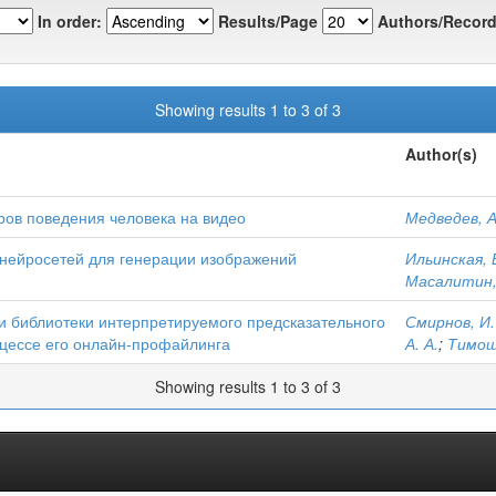
In order:
Results/Page
Authors/Record
Showing results 1 to 3 of 3
Author(s)
ов поведения человека на видео
Медведев, А
нейросетей для генерации изображений
Ильинская, Е
Масалитин, 
и библиотеки интерпретируемого предсказательного
Смирнов, И.
цессе его онлайн-профайлинга
А. А.
;
Тимощу
Showing results 1 to 3 of 3