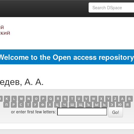
Welcome to the Open access repository
едев, А. А.
J
K
L
M
N
O
P
Q
R
S
T
U
V
W
X
Y
Z
А
Б
П
Р
С
Т
У
Ф
Х
Ц
Ч
Ш
Щ
Ъ
Ы
Ь
Э
Ю
Я
or enter first few letters: