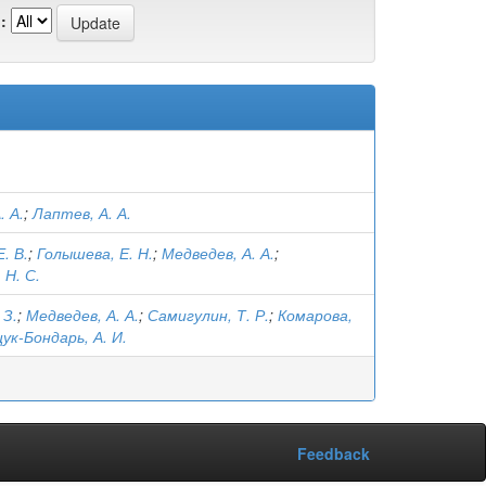
:
. А.
;
Лаптев, А. А.
. В.
;
Голышева, Е. Н.
;
Медведев, А. А.
;
Н. С.
 З.
;
Медведев, А. А.
;
Самигулин, Т. Р.
;
Комарова,
к-Бондарь, А. И.
Feedback