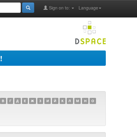
Sign on to:
Language
!
В
Г
Д
Е
Ж
З
И
Й
К
Л
М
Н
О