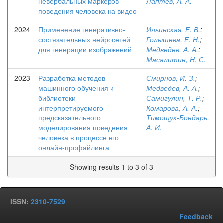
невербальных маркеров
Лаптев, А. А.
поведения человека на видео
2024
Применение генеративно-
Ильинская, Е. В.
;
состязательных нейросетей
Голышева, Е. Н.
;
для генерации изображений
Медведев, А. А.
;
Масалитин, Н. С.
2023
Разработка методов
Смирнов, И. З.
;
машинного обучения и
Медведев, А. А.
;
библиотеки
Самигулин, Т. Р.
;
интерпретируемого
Комарова, А. А.
;
предсказательного
Тимощук-Бондарь,
моделирования поведения
А. И.
человека в процессе его
онлайн-профайлинга
Showing results 1 to 3 of 3
ISSN:
2310-7529
Feedback