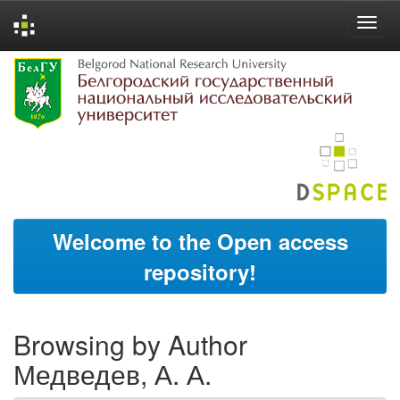
Skip
navigation
Welcome to the Open access
repository!
Browsing by Author
Медведев, А. А.