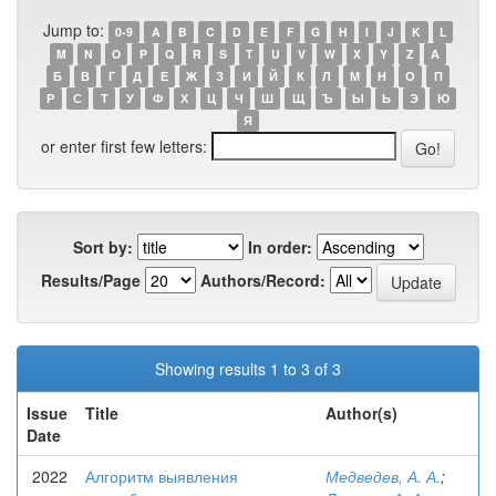
Jump to:
0-9
A
B
C
D
E
F
G
H
I
J
K
L
M
N
O
P
Q
R
S
T
U
V
W
X
Y
Z
А
Б
В
Г
Д
Е
Ж
З
И
Й
К
Л
М
Н
О
П
Р
С
Т
У
Ф
Х
Ц
Ч
Ш
Щ
Ъ
Ы
Ь
Э
Ю
Я
or enter first few letters:
Sort by:
In order:
Results/Page
Authors/Record:
Showing results 1 to 3 of 3
Issue
Title
Author(s)
Date
2022
Алгоритм выявления
Медведев, А. А.
;