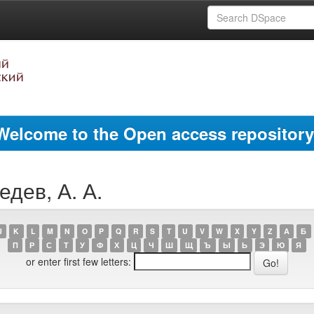
Welcome to the Open access repository
едев, А. А.
J
K
L
M
N
O
P
Q
R
S
T
U
V
W
X
Y
Z
А
Б
П
Р
С
Т
У
Ф
Х
Ц
Ч
Ш
Щ
Ъ
Ы
Ь
Э
Ю
Я
or enter first few letters: