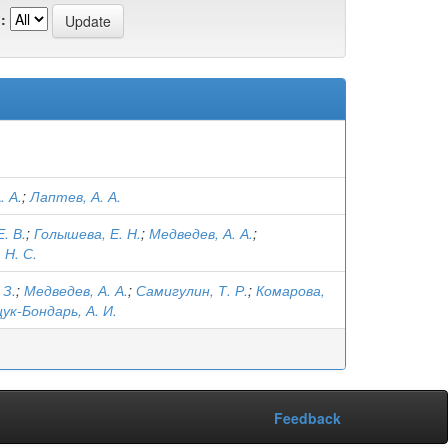
:
. А.
;
Лаптев, А. А.
. В.
;
Голышева, Е. Н.
;
Медведев, А. А.
;
Н. С.
 З.
;
Медведев, А. А.
;
Самигулин, Т. Р.
;
Комарова,
к-Бондарь, А. И.
Feedback