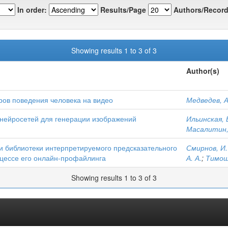
In order:
Results/Page
Authors/Record
Showing results 1 to 3 of 3
Author(s)
ов поведения человека на видео
Медведев, А
нейросетей для генерации изображений
Ильинская, Е
Масалитин, 
и библиотеки интерпретируемого предсказательного
Смирнов, И.
цессе его онлайн-профайлинга
А. А.
;
Тимощу
Showing results 1 to 3 of 3