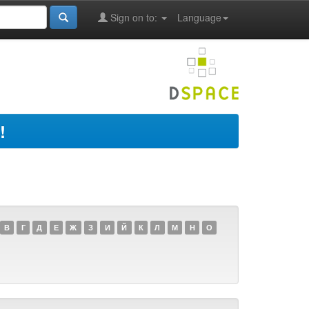
Sign on to:
Language
!
В
Г
Д
Е
Ж
З
И
Й
К
Л
М
Н
О