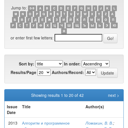
Jump to:
0-9
A
B
C
D
E
F
G
H
I
J
K
L
M
N
O
P
Q
R
S
T
U
V
W
X
Y
Z
А
Б
В
Г
Д
Е
Ж
З
И
Й
К
Л
М
Н
О
П
Р
С
Т
У
Ф
Х
Ц
Ч
Ш
Щ
Ъ
Ы
Ь
Э
Ю
Я
or enter first few letters:
Sort by:
In order:
Results/Page
Authors/Record:
Showing results 1 to 20 of 42
next >
Issue
Title
Author(s)
Date
2013
Алгоритм и программное
Ломакин, В. В.
;