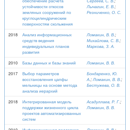
обеспечение расчета
Сергеев, С. В.
;
устойчивости откосов
Лычагин, Е. В.
;
земляных сооружений по
Резниченко, О. С.
круглоцилиндрическим
поверхностям скольжения
2018
Анализ информационных
Ломакин, В. В.
;
средств ведения
Михайлова, С. В.
;
индивидуальных планов
Маркова, З. А.
развития
2010
Базы данных и базы знаний
Ломакин, В. В.
2017
Выбор параметров
Бондаренко, Ю.
восстановления цапфы
А.
;
Ломакин, В. В.
;
мельницы на основе метода
Бестужева, О. В.
анализа иерархий
2018
Интегрированная модель
Асадуллаев, Р. Г.
;
поддержки жизненного цикла
Ломакин, В. В.
проектов автоматизированных
систем
2010
Информационная поддержка
Ломакин, В. В.
;