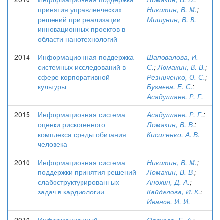
принятия управленческих
Никитин, В. М.
;
решений при реализации
Мишунин, В. В.
инновационных проектов в
области нанотехнологий
2014
Информационная поддержка
Шаповалова, И.
системных исследований в
С.
;
Ломакин, В. В.
;
сфере корпоративной
Резниченко, О. С.
;
культуры
Бугаева, Е. С.
;
Асадуллаев, Р. Г.
2015
Информационная система
Асадуллаев, Р. Г.
;
оценки рискогенного
Ломакин, В. В.
;
комплекса среды обитания
Кисиленко, А. В.
человека
2010
Информационная система
Никитин, В. М.
;
поддержки принятия решений
Ломакин, В. В.
;
слабоструктурированных
Анохин, Д. А.
;
задач в кардиологии
Кайдалова, И. К.
;
Иванов, И. И.
2010
Информационный
Орехова, Е. А.
;