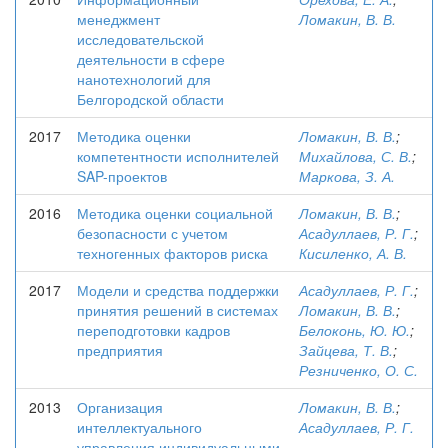
менеджмент
Ломакин, В. В.
исследовательской
деятельности в сфере
нанотехнологий для
Белгородской области
2017
Методика оценки
Ломакин, В. В.
;
компетентности исполнителей
Михайлова, С. В.
;
SAP-проектов
Маркова, З. А.
2016
Методика оценки социальной
Ломакин, В. В.
;
безопасности с учетом
Асадуллаев, Р. Г.
;
техногенных факторов риска
Кисиленко, А. В.
2017
Модели и средства поддержки
Асадуллаев, Р. Г.
;
принятия решений в системах
Ломакин, В. В.
;
переподготовки кадров
Белоконь, Ю. Ю.
;
предприятия
Зайцева, Т. В.
;
Резниченко, О. С.
2013
Организация
Ломакин, В. В.
;
интеллектуального
Асадуллаев, Р. Г.
управления индивидуальными