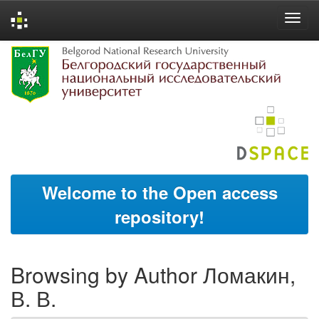
Skip
navigation
Welcome to the Open access
repository!
Browsing by Author Ломакин,
В. В.