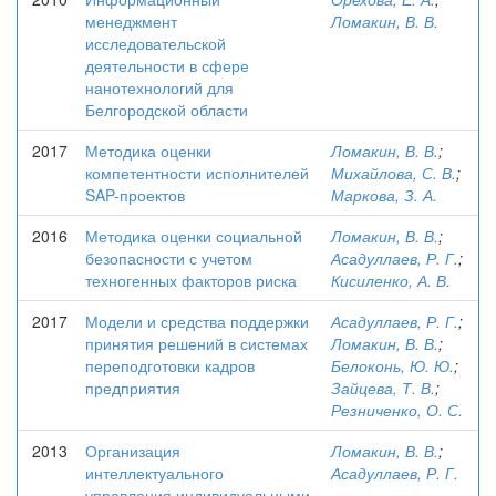
менеджмент
Ломакин, В. В.
исследовательской
деятельности в сфере
нанотехнологий для
Белгородской области
2017
Методика оценки
Ломакин, В. В.
;
компетентности исполнителей
Михайлова, С. В.
;
SAP-проектов
Маркова, З. А.
2016
Методика оценки социальной
Ломакин, В. В.
;
безопасности с учетом
Асадуллаев, Р. Г.
;
техногенных факторов риска
Кисиленко, А. В.
2017
Модели и средства поддержки
Асадуллаев, Р. Г.
;
принятия решений в системах
Ломакин, В. В.
;
переподготовки кадров
Белоконь, Ю. Ю.
;
предприятия
Зайцева, Т. В.
;
Резниченко, О. С.
2013
Организация
Ломакин, В. В.
;
интеллектуального
Асадуллаев, Р. Г.
управления индивидуальными