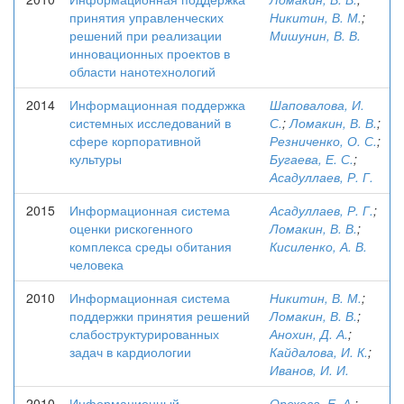
принятия управленческих
Никитин, В. М.
;
решений при реализации
Мишунин, В. В.
инновационных проектов в
области нанотехнологий
2014
Информационная поддержка
Шаповалова, И.
системных исследований в
С.
;
Ломакин, В. В.
;
сфере корпоративной
Резниченко, О. С.
;
культуры
Бугаева, Е. С.
;
Асадуллаев, Р. Г.
2015
Информационная система
Асадуллаев, Р. Г.
;
оценки рискогенного
Ломакин, В. В.
;
комплекса среды обитания
Кисиленко, А. В.
человека
2010
Информационная система
Никитин, В. М.
;
поддержки принятия решений
Ломакин, В. В.
;
слабоструктурированных
Анохин, Д. А.
;
задач в кардиологии
Кайдалова, И. К.
;
Иванов, И. И.
2010
Информационный
Орехова, Е. А.
;