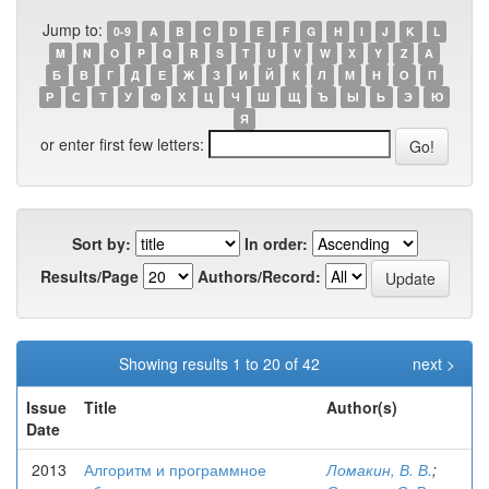
Jump to:
0-9
A
B
C
D
E
F
G
H
I
J
K
L
M
N
O
P
Q
R
S
T
U
V
W
X
Y
Z
А
Б
В
Г
Д
Е
Ж
З
И
Й
К
Л
М
Н
О
П
Р
С
Т
У
Ф
Х
Ц
Ч
Ш
Щ
Ъ
Ы
Ь
Э
Ю
Я
or enter first few letters:
Sort by:
In order:
Results/Page
Authors/Record:
Showing results 1 to 20 of 42
next >
Issue
Title
Author(s)
Date
2013
Алгоритм и программное
Ломакин, В. В.
;