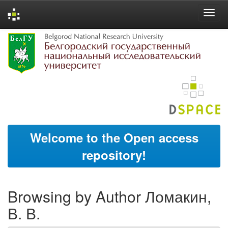
Skip
navigation
Welcome to the Open access
repository!
Browsing by Author Ломакин,
В. В.