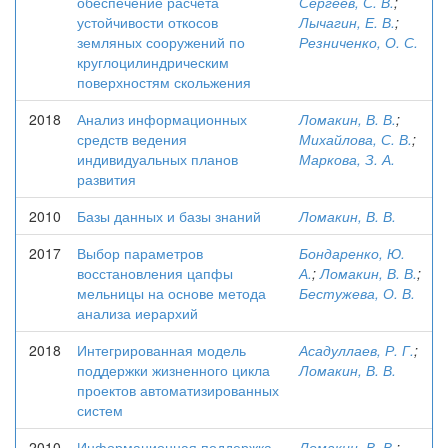
обеспечение расчета
Сергеев, С. В.
;
устойчивости откосов
Лычагин, Е. В.
;
земляных сооружений по
Резниченко, О. С.
круглоцилиндрическим
поверхностям скольжения
2018
Анализ информационных
Ломакин, В. В.
;
средств ведения
Михайлова, С. В.
;
индивидуальных планов
Маркова, З. А.
развития
2010
Базы данных и базы знаний
Ломакин, В. В.
2017
Выбор параметров
Бондаренко, Ю.
восстановления цапфы
А.
;
Ломакин, В. В.
;
мельницы на основе метода
Бестужева, О. В.
анализа иерархий
2018
Интегрированная модель
Асадуллаев, Р. Г.
;
поддержки жизненного цикла
Ломакин, В. В.
проектов автоматизированных
систем
2010
Информационная поддержка
Ломакин, В. В.
;