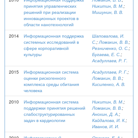
принятия управленческих
Никитин, В. М.
;
решений при реализации
Мишунин, В. В.
инновационных проектов в
области нанотехнологий
2014
Информационная поддержка
Шаповалова, И.
системных исследований в
С.
;
Ломакин, В. В.
;
сфере корпоративной
Резниченко, О. С.
;
культуры
Бугаева, Е. С.
;
Асадуллаев, Р. Г.
2015
Информационная система
Асадуллаев, Р. Г.
;
оценки рискогенного
Ломакин, В. В.
;
комплекса среды обитания
Кисиленко, А. В.
человека
2010
Информационная система
Никитин, В. М.
;
поддержки принятия решений
Ломакин, В. В.
;
слабоструктурированных
Анохин, Д. А.
;
задач в кардиологии
Кайдалова, И. К.
;
Иванов, И. И.
2010
Информационный
Орехова, Е. А.
;