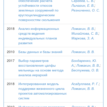
обеспечение расчета
Сергеев, С. В.
;
устойчивости откосов
Лычагин, Е. В.
;
земляных сооружений по
Резниченко, О. С.
круглоцилиндрическим
поверхностям скольжения
2018
Анализ информационных
Ломакин, В. В.
;
средств ведения
Михайлова, С. В.
;
индивидуальных планов
Маркова, З. А.
развития
2010
Базы данных и базы знаний
Ломакин, В. В.
2017
Выбор параметров
Бондаренко, Ю.
восстановления цапфы
А.
;
Ломакин, В. В.
;
мельницы на основе метода
Бестужева, О. В.
анализа иерархий
2018
Интегрированная модель
Асадуллаев, Р. Г.
;
поддержки жизненного цикла
Ломакин, В. В.
проектов автоматизированных
систем
2010
Информационная поддержка
Ломакин, В. В.
;