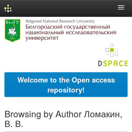
Skip
navigation
Welcome to the Open access
repository!
Browsing by Author Ломакин,
В. В.