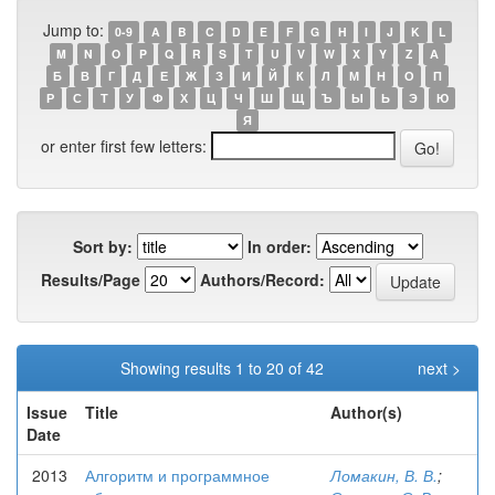
Jump to:
0-9
A
B
C
D
E
F
G
H
I
J
K
L
M
N
O
P
Q
R
S
T
U
V
W
X
Y
Z
А
Б
В
Г
Д
Е
Ж
З
И
Й
К
Л
М
Н
О
П
Р
С
Т
У
Ф
Х
Ц
Ч
Ш
Щ
Ъ
Ы
Ь
Э
Ю
Я
or enter first few letters:
Sort by:
In order:
Results/Page
Authors/Record:
Showing results 1 to 20 of 42
next >
Issue
Title
Author(s)
Date
2013
Алгоритм и программное
Ломакин, В. В.
;