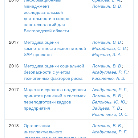
менеджмент
Ломакин, В. В.
исследовательской
деятельности в сфере
нанотехнологий для
Белгородской области
2017
Методика оценки
Ломакин, В. В.
;
компетентности исполнителей
Михайлова, С. В.
;
SAP-проектов
Маркова, З. А.
2016
Методика оценки социальной
Ломакин, В. В.
;
безопасности с учетом
Асадуллаев, Р. Г.
;
техногенных факторов риска
Кисиленко, А. В.
2017
Модели и средства поддержки
Асадуллаев, Р. Г.
;
принятия решений в системах
Ломакин, В. В.
;
переподготовки кадров
Белоконь, Ю. Ю.
;
предприятия
Зайцева, Т. В.
;
Резниченко, О. С.
2013
Организация
Ломакин, В. В.
;
интеллектуального
Асадуллаев, Р. Г.
управления индивидуальными