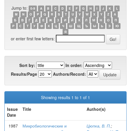
Jump to:
0-9
A
B
C
D
E
F
G
H
I
J
K
L
M
N
O
P
Q
R
S
T
U
V
W
X
Y
Z
А
Б
В
Г
Д
Е
Ж
З
И
Й
К
Л
М
Н
О
П
Р
С
Т
У
Ф
Х
Ц
Ч
Ш
Щ
Ъ
Ы
Ь
Э
Ю
Я
or enter first few letters:
Sort by:
In order:
Results/Page
Authors/Record:
Showing results 1 to 1 of 1
Issue
Title
Author(s)
Date
1987
Микробиологические и
Цюпка, В. П.
;