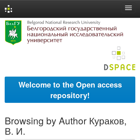
Skip
navigation
Welcome to the Open access
repository!
Browsing by Author Кураков,
В. И.