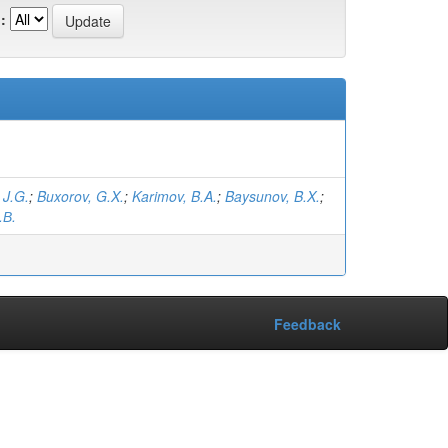
:
 J.G.
;
Buxorov, G.X.
;
Karimov, B.A.
;
Baysunov, B.X.
;
.В.
Feedback