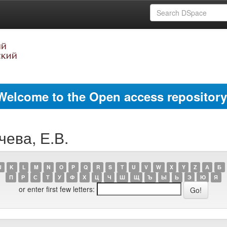
Welcome to the Open access repository
чева, Е.В.
J
K
L
M
N
O
P
Q
R
S
T
U
V
W
X
Y
Z
А
Б
П
Р
С
Т
У
Ф
Х
Ц
Ч
Ш
Щ
Ъ
Ы
Ь
Э
Ю
Я
or enter first few letters: