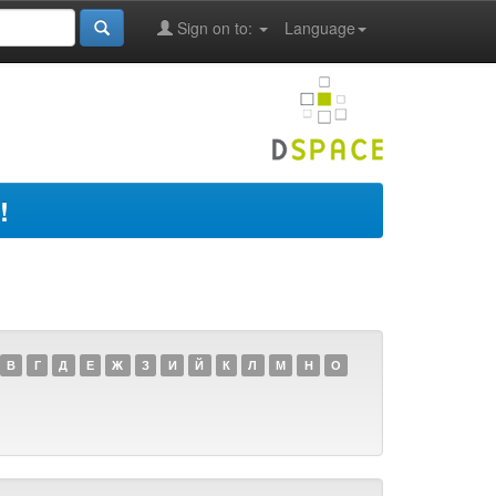
Sign on to:
Language
!
В
Г
Д
Е
Ж
З
И
Й
К
Л
М
Н
О