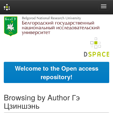
Skip
navigation
Welcome to the Open access
repository!
Browsing by Author Гэ
Цзиншэнь