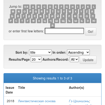
Jump to:
0-9
A
B
C
D
E
F
G
H
I
J
K
L
M
N
O
P
Q
R
S
T
U
V
W
X
Y
Z
А
Б
В
Г
Д
Е
Ж
З
И
Й
К
Л
М
Н
О
П
Р
С
Т
У
Ф
Х
Ц
Ч
Ш
Щ
Ъ
Ы
Ь
Э
Ю
Я
or enter first few letters:
Sort by:
In order:
Results/Page
Authors/Record:
Showing results 1 to 3 of 3
Issue
Title
Author(s)
Date
2018
Лингвистическая основа
Гэ Цзиншэнь
;