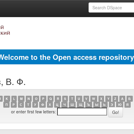
Welcome to the Open access repository
, В. Ф.
J
K
L
M
N
O
P
Q
R
S
T
U
V
W
X
Y
Z
А
Б
П
Р
С
Т
У
Ф
Х
Ц
Ч
Ш
Щ
Ъ
Ы
Ь
Э
Ю
Я
or enter first few letters: