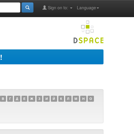
Sign on to:
Language
!
В
Г
Д
Е
Ж
З
И
Й
К
Л
М
Н
О