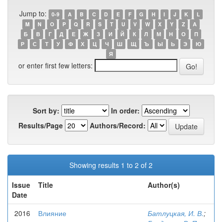
Jump to:
0-9
A
B
C
D
E
F
G
H
I
J
K
L
M
N
O
P
Q
R
S
T
U
V
W
X
Y
Z
А
Б
В
Г
Д
Е
Ж
З
И
Й
К
Л
М
Н
О
П
Р
С
Т
У
Ф
Х
Ц
Ч
Ш
Щ
Ъ
Ы
Ь
Э
Ю
Я
or enter first few letters:
Sort by:
In order:
Results/Page
Authors/Record:
Showing results 1 to 2 of 2
Issue
Title
Author(s)
Date
2016
Влияние
Батлуцкая, И. В.
;