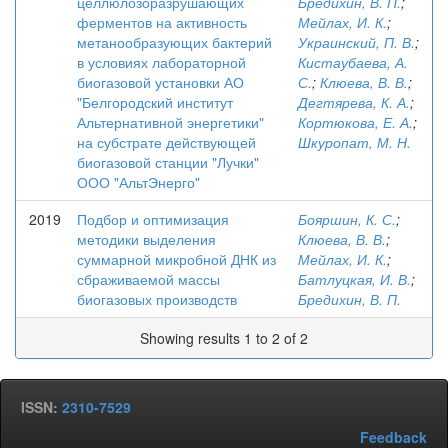
целлюлозоразрушающих
Бредихин, В. П.
;
ферментов на активность
Мейлах, И. К.
;
метанообразующих бактерий
Украинский, П. В.
;
в условиях лабораторной
Кистаубаева, А.
биогазовой установки АО
С.
;
Клюева, В. В.
;
"Белгородский институт
Дегтярева, К. А.
;
Альтернативной энергетики"
Кортюкова, Е. А.
;
на субстрате действующей
Шкуропат, М. Н.
биогазовой станции "Лучки"
ООО "АльтЭнерго"
2019
Подбор и оптимизация
Бояршин, К. С.
;
методики выделения
Клюева, В. В.
;
суммарной микробной ДНК из
Мейлах, И. К.
;
сбраживаемой массы
Батлуцкая, И. В.
;
биогазовых производств
Бредихин, В. П.
Showing results 1 to 2 of 2
ISSN:
2310-7529
Feedback