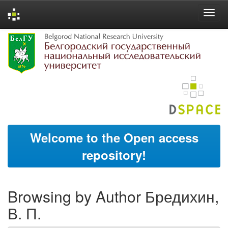
Skip
navigation
Welcome to the Open access
repository!
Browsing by Author Бредихин,
В. П.