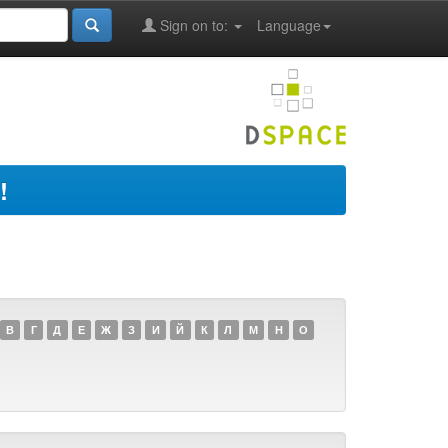
Sign on to:
Language
!
В
Г
Д
Е
Ж
З
И
Й
К
Л
М
Н
О