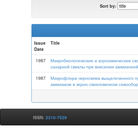
Sort by:
Issue
Title
Date
1987
Микробиологические и агрохимические св
сахарной свеклы при внесении аммиачной
1987
Микрофлора чернозема выщелоченного п
аммиаком в зерно-свекловичном севообор
ISSN:
2310-7529