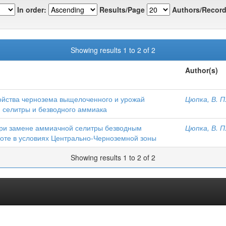
In order:
Results/Page
Authors/Record
Showing results 1 to 2 of 2
Author(s)
ойства чернозема выщелоченного и урожай
Цюпка, В. П
 селитры и безводного аммиака
ри замене аммиачной селитры безводным
Цюпка, В. П
оте в условиях Центрально-Черноземной зоны
Showing results 1 to 2 of 2