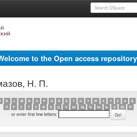
Welcome to the Open access repository
азов, Н. П.
J
K
L
M
N
O
P
Q
R
S
T
U
V
W
X
Y
Z
А
Б
П
Р
С
Т
У
Ф
Х
Ц
Ч
Ш
Щ
Ъ
Ы
Ь
Э
Ю
Я
or enter first few letters: