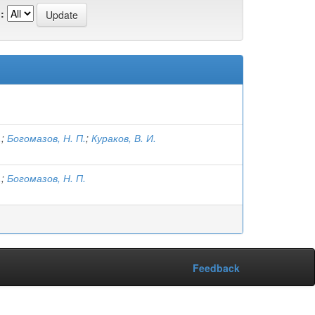
:
.
;
Богомазов, Н. П.
;
Кураков, В. И.
.
;
Богомазов, Н. П.
Feedback