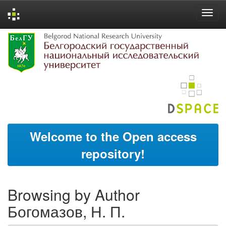
Skip
navigation
Welcome to the Open access
repository!
Browsing by Author
Богомазов, Н. П.