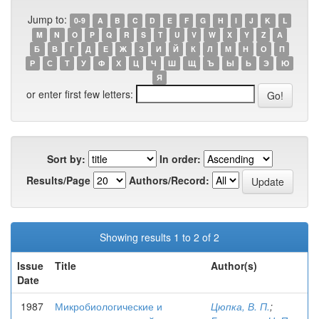
Jump to:
0-9
A
B
C
D
E
F
G
H
I
J
K
L
M
N
O
P
Q
R
S
T
U
V
W
X
Y
Z
А
Б
В
Г
Д
Е
Ж
З
И
Й
К
Л
М
Н
О
П
Р
С
Т
У
Ф
Х
Ц
Ч
Ш
Щ
Ъ
Ы
Ь
Э
Ю
Я
or enter first few letters:
Sort by:
In order:
Results/Page
Authors/Record:
Showing results 1 to 2 of 2
Issue
Title
Author(s)
Date
1987
Микробиологические и
Цюпка, В. П.
;