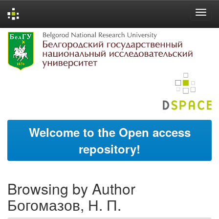
Skip
navigation
Welcome to the Open access
repository!
Browsing by Author
Богомазов, Н. П.