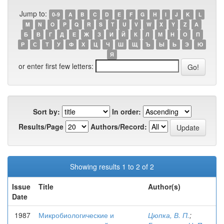
Jump to:
0-9
A
B
C
D
E
F
G
H
I
J
K
L
M
N
O
P
Q
R
S
T
U
V
W
X
Y
Z
А
Б
В
Г
Д
Е
Ж
З
И
Й
К
Л
М
Н
О
П
Р
С
Т
У
Ф
Х
Ц
Ч
Ш
Щ
Ъ
Ы
Ь
Э
Ю
Я
or enter first few letters:
Sort by:
In order:
Results/Page
Authors/Record:
Showing results 1 to 2 of 2
Issue
Title
Author(s)
Date
1987
Микробиологические и
Цюпка, В. П.
;