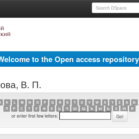
Welcome to the Open access repository
ова, В. П.
J
K
L
M
N
O
P
Q
R
S
T
U
V
W
X
Y
Z
А
Б
П
Р
С
Т
У
Ф
Х
Ц
Ч
Ш
Щ
Ъ
Ы
Ь
Э
Ю
Я
or enter first few letters: