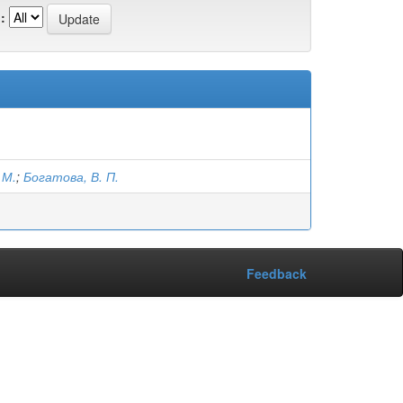
:
 М.
;
Богатова, В. П.
Feedback