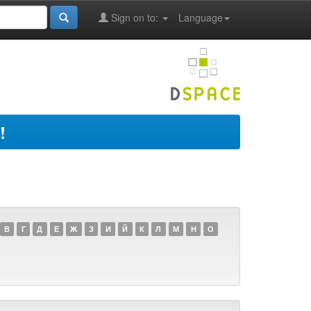
Sign on to:
Language
!
В
Г
Д
Е
Ж
З
И
Й
К
Л
М
Н
О