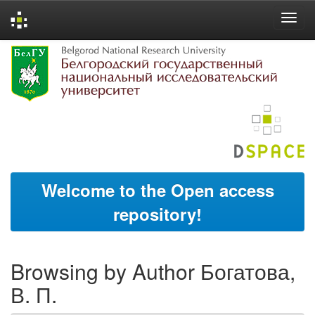
Skip
navigation
Welcome to the Open access
repository!
Browsing by Author Богатова,
В. П.