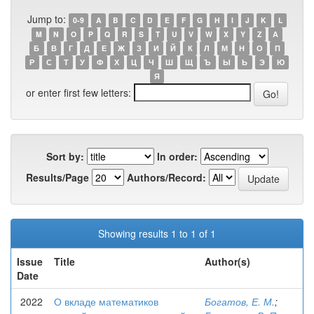
Jump to:
0-9
A
B
C
D
E
F
G
H
I
J
K
L
M
N
O
P
Q
R
S
T
U
V
W
X
Y
Z
А
Б
В
Г
Д
Е
Ж
З
И
Й
К
Л
М
Н
О
П
Р
С
Т
У
Ф
Х
Ц
Ч
Ш
Щ
Ъ
Ы
Ь
Э
Ю
Я
or enter first few letters:
Sort by:
In order:
Results/Page
Authors/Record:
Showing results 1 to 1 of 1
Issue
Title
Author(s)
Date
2022
О вкладе математиков
Богатов, Е. М.
;