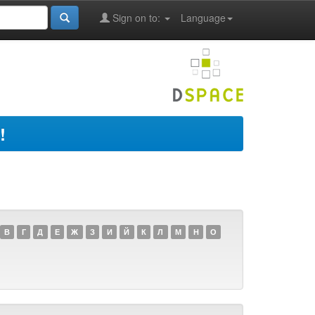
Sign on to:
Language
!
В
Г
Д
Е
Ж
З
И
Й
К
Л
М
Н
О