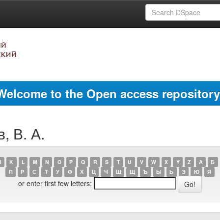
Welcome to the Open access repository
, В. А.
J
K
L
M
N
O
P
Q
R
S
T
U
V
W
X
Y
Z
А
Б
П
Р
С
Т
У
Ф
Х
Ц
Ч
Ш
Щ
Ъ
Ы
Ь
Э
Ю
Я
or enter first few letters: