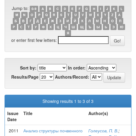
Jump to:
0-9
A
B
C
D
E
F
G
H
I
J
K
L
M
N
O
P
Q
R
S
T
U
V
W
X
Y
Z
А
Б
В
Г
Д
Е
Ж
З
И
Й
К
Л
М
Н
О
П
Р
С
Т
У
Ф
Х
Ц
Ч
Ш
Щ
Ъ
Ы
Ь
Э
Ю
Я
or enter first few letters:
Sort by:
In order:
Results/Page
Authors/Record:
Showing results 1 to 3 of 3
Issue
Title
Author(s)
Date
2011
Анализ структуры почвенного
Голеусов, П. В.
;