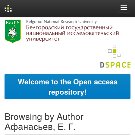
Skip
navigation
Welcome to the Open access
repository!
Browsing by Author
Афанасьев, Е. Г.