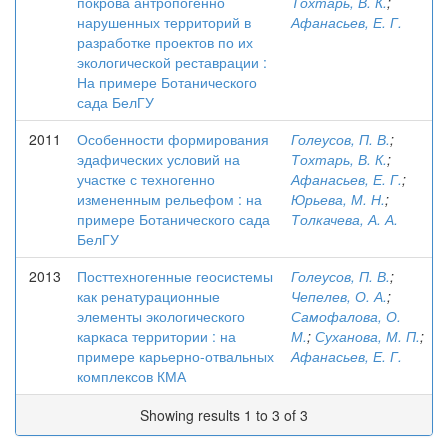
покрова антропогенно
Тохтарь, В. К.
;
нарушенных территорий в
Афанасьев, Е. Г.
разработке проектов по их
экологической реставрации :
На примере Ботанического
сада БелГУ
2011
Особенности формирования
Голеусов, П. В.
;
эдафических условий на
Тохтарь, В. К.
;
участке с техногенно
Афанасьев, Е. Г.
;
измененным рельефом : на
Юрьева, М. Н.
;
примере Ботанического сада
Толкачева, А. А.
БелГУ
2013
Посттехногенные геосистемы
Голеусов, П. В.
;
как ренатурационные
Чепелев, О. А.
;
элементы экологического
Самофалова, О.
каркаса территории : на
М.
;
Суханова, М. П.
;
примере карьерно-отвальных
Афанасьев, Е. Г.
комплексов КМА
Showing results 1 to 3 of 3