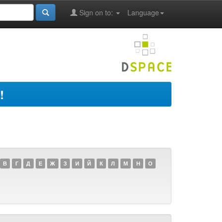
Sign on to:
Language
!
В
Г
Д
Е
Ж
З
И
Й
К
Л
М
Н
О