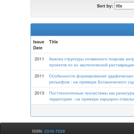
Sort by:
Issue
Title
Date
2011
Анализ структуры почвенного покрова ант
проектов по их экологической реставраци
2011
Особенности формирования эдафических у
рельефом : на примере Ботанического са
2013
Посттехногенные геосистемы как ренатур
территории : на примере карьерно-отвал
ISSN:
2310-7529