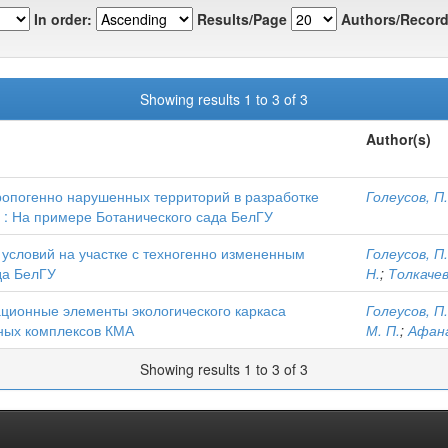
In order:
Results/Page
Authors/Record
Showing results 1 to 3 of 3
Author(s)
ропогенно нарушенных территорий в разработке
Голеусов, П.
и : На примере Ботанического сада БелГУ
словий на участке с техногенно измененным
Голеусов, П.
да БелГУ
Н.
;
Толкачев
ационные элементы экологического каркаса
Голеусов, П.
ьных комплексов КМА
М. П.
;
Афана
Showing results 1 to 3 of 3