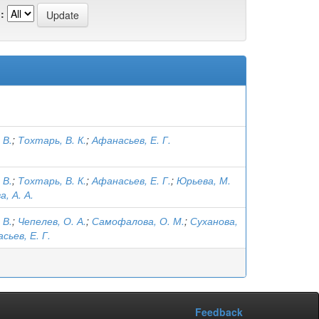
:
 В.
;
Тохтарь, В. К.
;
Афанасьев, Е. Г.
 В.
;
Тохтарь, В. К.
;
Афанасьев, Е. Г.
;
Юрьева, М.
а, А. А.
 В.
;
Чепелев, О. А.
;
Самофалова, О. М.
;
Суханова,
сьев, Е. Г.
Feedback