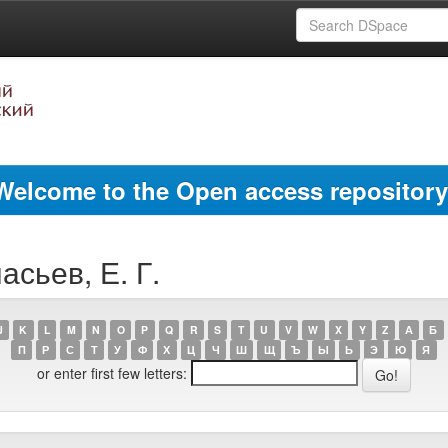
Welcome to the Open access repository
асьев, Е. Г.
J
K
L
M
N
O
P
Q
R
S
T
U
V
W
X
Y
Z
А
Б
П
Р
С
Т
У
Ф
Х
Ц
Ч
Ш
Щ
Ъ
Ы
Ь
Э
Ю
Я
or enter first few letters: