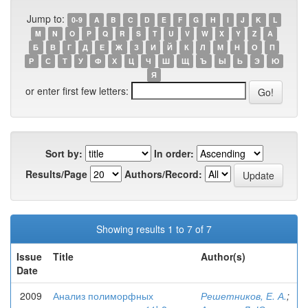
Jump to:
0-9
A
B
C
D
E
F
G
H
I
J
K
L
M
N
O
P
Q
R
S
T
U
V
W
X
Y
Z
А
Б
В
Г
Д
Е
Ж
З
И
Й
К
Л
М
Н
О
П
Р
С
Т
У
Ф
Х
Ц
Ч
Ш
Щ
Ъ
Ы
Ь
Э
Ю
Я
or enter first few letters:
Sort by:
In order:
Results/Page
Authors/Record:
Showing results 1 to 7 of 7
Issue
Title
Author(s)
Date
2009
Анализ полиморфных
Решетников, Е. А.
;