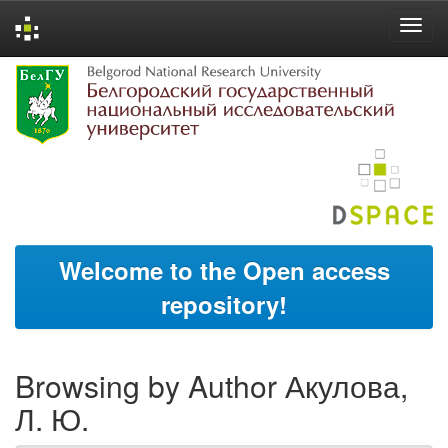
Skip
navigation
Welcome to the Open access
repository!
Browsing by Author Акулова,
Л. Ю.