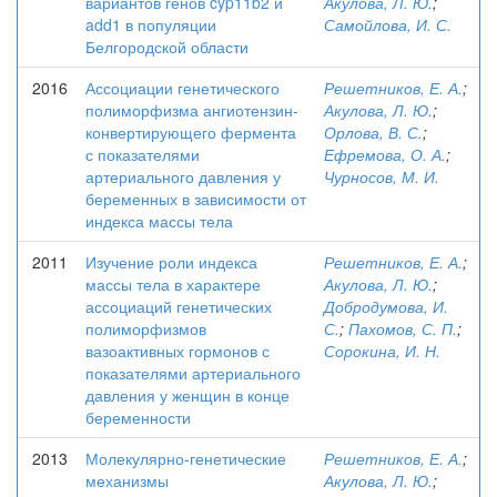
вариантов генов cyp11b2 и
Акулова, Л. Ю.
;
add1 в популяции
Самойлова, И. С.
Белгородской области
2016
Ассоциации генетического
Решетников, Е. А.
;
полиморфизма ангиотензин-
Акулова, Л. Ю.
;
конвертирующего фермента
Орлова, В. С.
;
с показателями
Ефремова, О. А.
;
артериального давления у
Чурносов, М. И.
беременных в зависимости от
индекса массы тела
2011
Изучение роли индекса
Решетников, Е. А.
;
массы тела в характере
Акулова, Л. Ю.
;
ассоциаций генетических
Добродумова, И.
полиморфизмов
С.
;
Пахомов, С. П.
;
вазоактивных гормонов с
Сорокина, И. Н.
показателями артериального
давления у женщин в конце
беременности
2013
Молекулярно-генетические
Решетников, Е. А.
;
механизмы
Акулова, Л. Ю.
;